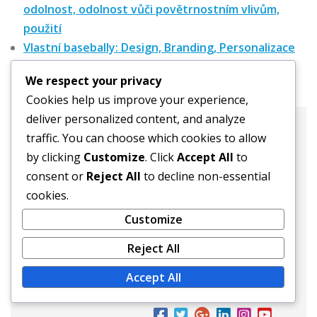
odolnost, odolnost vůči povětrnostním vlivům,
použití
Vlastní basebally: Design, Branding, Personalizace
We respect your privacy
Cookies help us improve your experience,
deliver personalized content, and analyze
Jan Novák
traffic. You can choose which cookies to allow
by clicking
Customize
. Click
Accept All
to
Website:
consent or
Reject All
to decline non-essential
cookies.
Jan Novák je odborník na
Customize
baseball a autor několika
publikací o různých
Reject All
typech baseballových
Accept All
míčů.