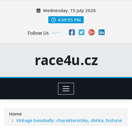
Skip
Wednesday, 15 July 2026
to
content
4:09:56 PM
Follow Us
race4u.cz
Home
Vintage basebally: charakteristiky, sbírka, historie