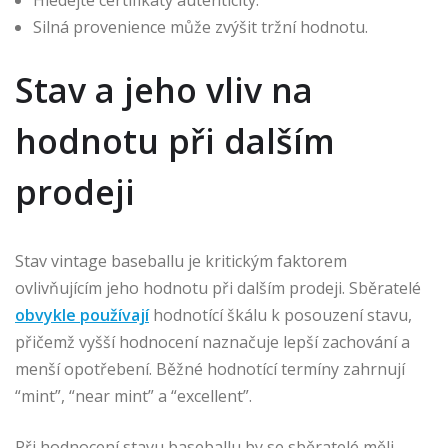
Hledejte certifikáty autenticity.
Silná provenience může zvýšit tržní hodnotu.
Stav a jeho vliv na
hodnotu při dalším
prodeji
Stav vintage baseballu je kritickým faktorem
ovlivňujícím jeho hodnotu při dalším prodeji. Sběratelé
obvykle používají
hodnotící škálu k posouzení stavu,
přičemž vyšší hodnocení naznačuje lepší zachování a
menší opotřebení. Běžné hodnotící termíny zahrnují
“mint”, “near mint” a “excellent”.
Při hodnocení stavu baseballu by se sběratelé měli