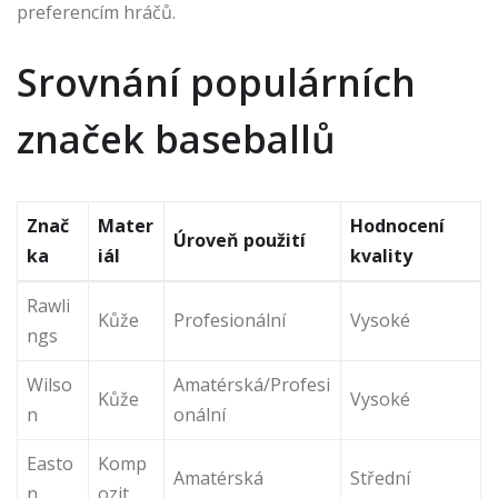
preferencím hráčů.
Srovnání populárních
značek baseballů
Znač
Mater
Hodnocení
Úroveň použití
ka
iál
kvality
Rawli
Kůže
Profesionální
Vysoké
ngs
Wilso
Amatérská/Profesi
Kůže
Vysoké
n
onální
Easto
Komp
Amatérská
Střední
n
ozit