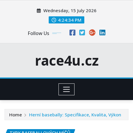
Skip
Wednesday, 15 July 2026
to
content
4:24:35 PM
Follow Us
race4u.cz
Home
Herní basebally: Specifikace, Kvalita, Výkon
TYPY BASEBALLOVÝCH MÍČŮ