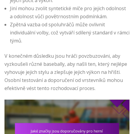
jejich pocit a výkon.
Jiní mohou zvolit syntetické míče pro jejich odolnost
a odolnost vůči povětrnostním podmínkám.
Zpětná vazba od spoluhráčů může ovlivnit
individuální volby, což vytváří sdílený standard v rámci
týmů.
V konečném důsledku jsou hráči povzbuzováni, aby
vyzkoušeli různé basebally, aby našli ten, který nejlépe
vyhovuje jejich stylu a zlepšuje jejich výkon na hřišti.
Osobní testování a doporučení od vrstevníků mohou
efektivně vést tento rozhodovací proces.