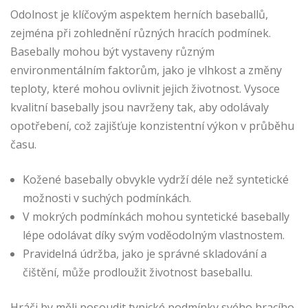
Odolnost je klíčovým aspektem herních baseballů,
zejména při zohlednění různých hracích podmínek.
Basebally mohou být vystaveny různým
environmentálním faktorům, jako je vlhkost a změny
teploty, které mohou ovlivnit jejich životnost. Vysoce
kvalitní basebally jsou navrženy tak, aby odolávaly
opotřebení, což zajišťuje konzistentní výkon v průběhu
času.
Kožené basebally obvykle vydrží déle než syntetické
možnosti v suchých podmínkách.
V mokrých podmínkách mohou syntetické basebally
lépe odolávat díky svým voděodolným vlastnostem.
Pravidelná údržba, jako je správné skladování a
čištění, může prodloužit životnost baseballu.
Hráči by měli posoudit typické podmínky svého hracího