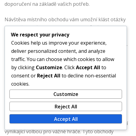
doporučení na základě vašich potřeb.
Návštěva místního obchodu vám umožní klást otázky
ohledně specifikací a výkonu baseballů přímo od
We respect your privacy
znalého personálu. Kromě toho se můžete vyhnout
Cookies help us improve your experience,
nákladům na dopravu a získat své basebally okamžitě.
deliver personalized content, and analyze
traffic. You can choose which cookies to allow
Specializované obchody
by clicking
Customize
. Click
Accept All
to
s baseballovým
consent or
Reject All
to decline non-essential
cookies.
vybavením
Customize
Reject All
Specializované obchody s baseballovým vybavením se
Accept All
zaměřují výhradně na baseballové vybavení, což je činí
vynikající volbou pro vážné hráče. Tyto obchody