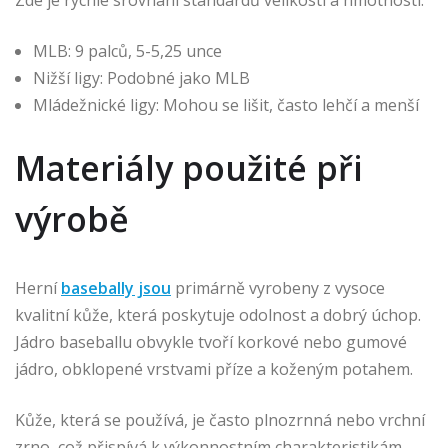
Zde je rychlé srovnání standardů velikosti a hmotnosti:
MLB: 9 palců, 5-5,25 unce
Nižší ligy: Podobné jako MLB
Mládežnické ligy: Mohou se lišit, často lehčí a menší
Materiály použité při
výrobě
Herní
basebally jsou
primárně vyrobeny z vysoce
kvalitní kůže, která poskytuje odolnost a dobrý úchop.
Jádro baseballu obvykle tvoří korkové nebo gumové
jádro, obklopené vrstvami příze a koženým potahem.
Kůže, která se používá, je často plnozrnná nebo vrchní
zrno, což přispívá k výkonnostním charakteristikám