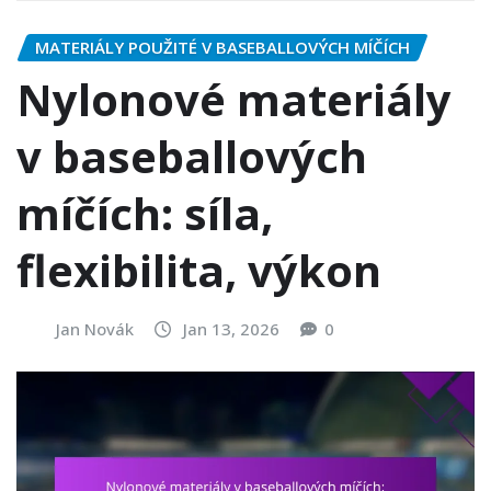
MATERIÁLY POUŽITÉ V BASEBALLOVÝCH MÍČÍCH
Nylonové materiály
v baseballových
míčích: síla,
flexibilita, výkon
Jan Novák
Jan 13, 2026
0