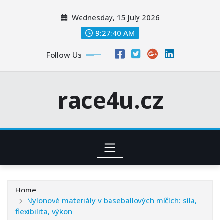
Skip
Wednesday, 15 July 2026
to
content
9:27:41 AM
Follow Us
race4u.cz
Home
Nylonové materiály v baseballových míčích: síla,
flexibilita, výkon