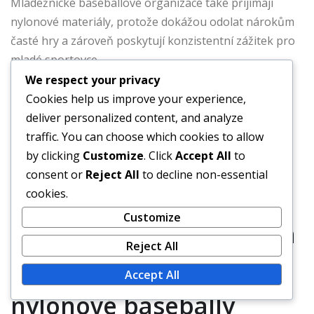
Mládežnické baseballové organizace také přijímají
nylonové materiály, protože dokážou odolat nárokům
časté hry a zároveň poskytují konzistentní zážitek pro
mladé sportovce.
We respect your privacy
Lokální ligy po celých Spojených státech stále častěji
Cookies help us improve your experience,
přecházejí na nylonové basebally, zejména v
deliver personalized content, and analyze
rekreačních a soutěžních prostředích. Dostupnost a
traffic. You can choose which cookies to allow
odolnost těchto míčů je činí atraktivní volbou pro
by clicking
Customize
. Click
Accept All
to
organizace, které chtějí zlepšit své vybavení bez
consent or
Reject All
to decline non-essential
významných finančních investic.
cookies.
Customize
Případové studie týmů a
Reject All
hráčů používajících
Accept All
nylonové basebally