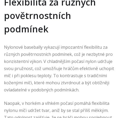
Flexibilita za různých
povětrnostních
podmínek
Nylonové basebally vykazují impozantní flexibilitu za
různých povětrnostních podmínek, což je nezbytné pro
konzistentní výkon. V chladnějším počasí nylon udržuje
svou pružnost, což umožňuje hráčům efektivně uchopit
míč i při poklesu teploty. To kontrastuje s tradičními
koženými míči, které mohou ztvrdnout a být obtížněji
ovladatelné v podobných podmínkách.
Naopak, v horkém a vlhkém počasí pomáhá flexibilita
nylonu míči udržet tvar, aniž by se stal příliš měkkým.
Tato odolnost zajišťuje, že se hráči mohou spolehnout