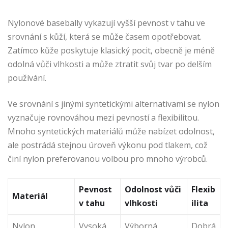
Nylonové basebally vykazují vyšší pevnost v tahu ve
srovnání s kůží, která se může časem opotřebovat.
Zatímco kůže poskytuje klasický pocit, obecně je méně
odolná vůči vlhkosti a může ztratit svůj tvar po delším
používání.
Ve srovnání s jinými syntetickými alternativami se nylon
vyznačuje rovnováhou mezi pevností a flexibilitou.
Mnoho syntetických materiálů může nabízet odolnost,
ale postrádá stejnou úroveň výkonu pod tlakem, což
činí nylon preferovanou volbou pro mnoho výrobců.
Pevnost
Odolnost vůči
Flexib
Materiál
v tahu
vlhkosti
ilita
Nylon
Vysoká
Výborná
Dobrá