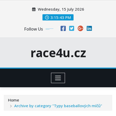
Skip
Wednesday, 15 July 2026
to
content
3:15:44 PM
Follow Us
race4u.cz
Home
Archive by category "Typy baseballových míčů"