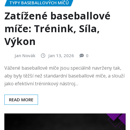
TYPY BASEBALLOVÝCH MÍČŮ
Zatížené baseballové
míče: Trénink, Síla,
Výkon
Jan Novák
Jan 13, 2026
0
Vážené baseballové míče jsou speciálně navrženy tak,
aby byly těžší než standardní baseballové míče, a slouží
jako efektivní tréninkový nástroj…
READ MORE