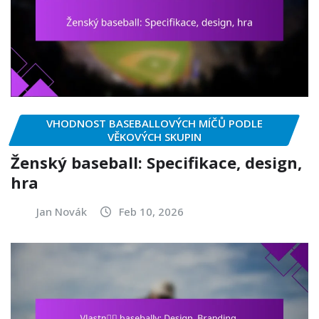
VHODNOST BASEBALLOVÝCH MÍČŮ PODLE
VĚKOVÝCH SKUPIN
Ženský baseball: Specifikace, design,
hra
Jan Novák
Feb 10, 2026