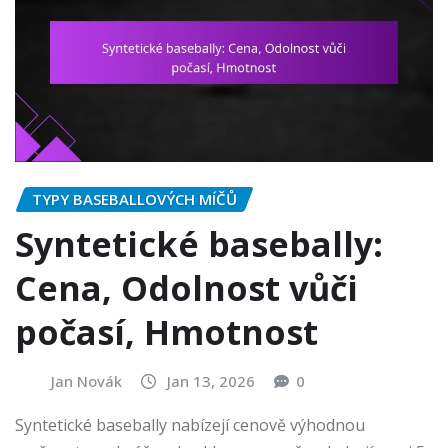
TYPY BASEBALLOVÝCH MÍČŮ
Syntetické basebally:
Cena, Odolnost vůči
počasí, Hmotnost
Jan Novák
Jan 13, 2026
0
Syntetické basebally nabízejí cenově výhodnou