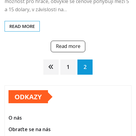
možnost pro hráče, obvykle se cenově pohybují mezi 5
a 15 dolary, v závislosti na…
READ MORE
Read more
Posts
1
2
pagination
ODKAZY
O nás
Obraťte se na nás