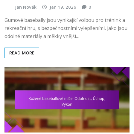
Jan Novák
Jan 19, 2026
0
Gumové basebally jsou vynikající volbou pro trénink a
rekreační hru, s bezpečnostními vylepšeními, jako jsou
odolné materiály a měkký vnější…
READ MORE