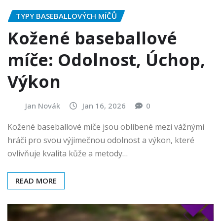
TYPY BASEBALLOVÝCH MÍČŮ
Kožené baseballové
míče: Odolnost, Úchop,
Výkon
Jan Novák
Jan 16, 2026
0
Kožené baseballové míče jsou oblíbené mezi vážnými
hráči pro svou výjimečnou odolnost a výkon, které
ovlivňuje kvalita kůže a metody…
READ MORE