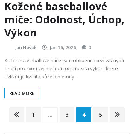
Kožené baseballové
míče: Odolnost, Úchop,
Výkon
Jan Novák
Jan 16, 2026
0
Kožené baseballové míče jsou oblíbené mezi vážnými
hráči pro svou výjimečnou odolnost a výkon, které
ovlivňuje kvalita kůže a metody…
READ MORE
Posts
1
…
3
4
5
pagination