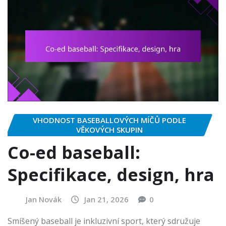
VHODNOST BASEBALLOVÝCH MÍČŮ PODLE
VĚKOVÝCH SKUPIN
Co-ed baseball:
Specifikace, design, hra
Jan Novák
Jan 21, 2026
0
Smíšený baseball je inkluzivní sport, který sdružuje