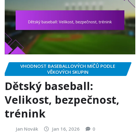
VHODNOST BASEBALLOVÝCH MÍČŮ PODLE
VĚKOVÝCH SKUPIN
Dětský baseball:
Velikost, bezpečnost,
trénink
Jan Novák
Jan 16, 2026
0