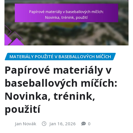
MATERIÁLY POUŽITÉ V BASEBALLOVÝCH MÍČÍCH
Papírové materiály v
baseballových míčích:
Novinka, trénink,
použití
Jan Novák
Jan 16, 2026
0