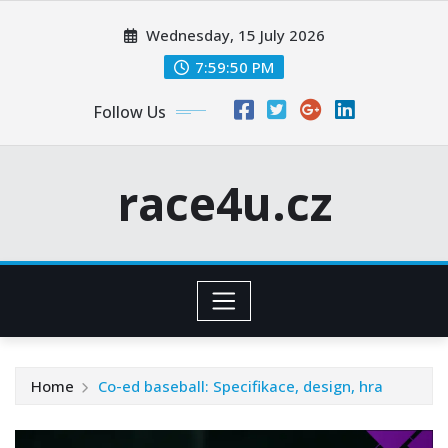
Skip
Wednesday, 15 July 2026
to
content
7:59:51 PM
Follow Us
race4u.cz
Home
Co-ed baseball: Specifikace, design, hra