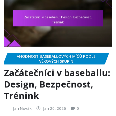
VHODNOST BASEBALLOVÝCH MÍČŮ PODLE
VĚKOVÝCH SKUPIN
Začátečníci v baseballu:
Design, Bezpečnost,
Trénink
Jan Novák
Jan 20, 2026
0