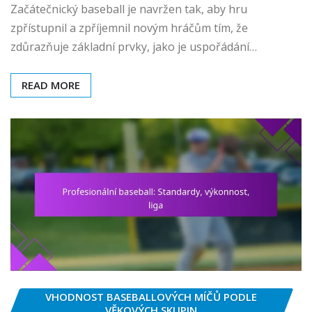
Začátečnický baseball je navržen tak, aby hru
zpřístupnil a zpříjemnil novým hráčům tím, že
zdůrazňuje základní prvky, jako je uspořádání…
READ MORE
VHODNOST BASEBALLOVÝCH MÍČŮ PODLE
VĚKOVÝCH SKUPIN