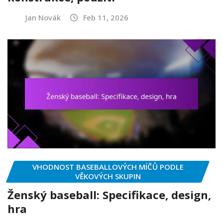
Jan Novák
Feb 11, 2026
VHODNOST BASEBALLOVÝCH MÍČŮ PODLE
VĚKOVÝCH SKUPIN
Ženský baseball: Specifikace, design,
hra