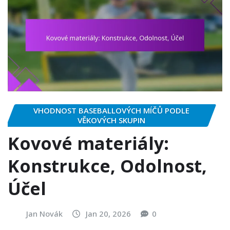
VHODNOST BASEBALLOVÝCH MÍČŮ PODLE
VĚKOVÝCH SKUPIN
Kovové materiály:
Konstrukce, Odolnost,
Účel
Jan Novák
Jan 20, 2026
0